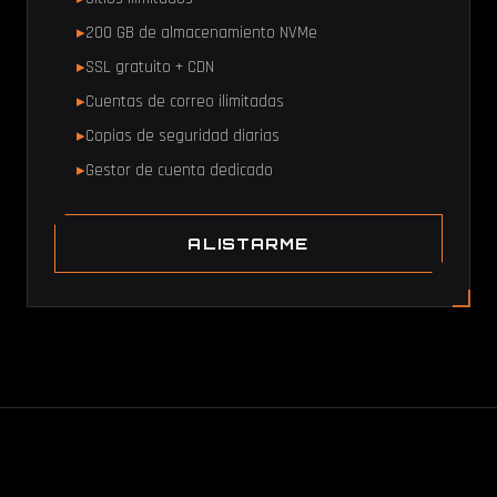
200 GB de almacenamiento NVMe
SSL gratuito + CDN
Cuentas de correo ilimitadas
Copias de seguridad diarias
Gestor de cuenta dedicado
ALISTARME