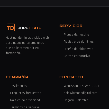
SERVICIOS
TD
TROPA
DIGITAL
Planes de hosting
Hosting, dominios y sitios web
Registro de dominios
para negocios colombianos
que no le temen a ir en
Diseño de sitios web
formación.
Correo corporativo
COMPAÑÍA
CONTACTO
Testimonios
WhatsApp: 319 244 2804
Preguntas frecuentes
hola@latropadigital.com
Política de privacidad
Bogotá, Colombia
Términos de servicio