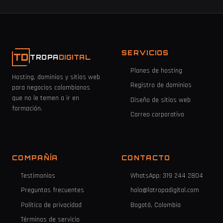
SERVICIOS
TD
TROPA
DIGITAL
Planes de hosting
Hosting, dominios y sitios web
Registro de dominios
para negocios colombianos
que no le temen a ir en
Diseño de sitios web
formación.
Correo corporativo
COMPAÑÍA
CONTACTO
Testimonios
WhatsApp: 319 244 2804
Preguntas frecuentes
hola@latropadigital.com
Política de privacidad
Bogotá, Colombia
Términos de servicio