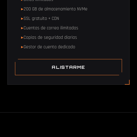
200 GB de almacenamiento NVMe
SSL gratuito + CDN
Cuentas de correo ilimitadas
Copias de seguridad diarias
Gestor de cuenta dedicado
ALISTARME